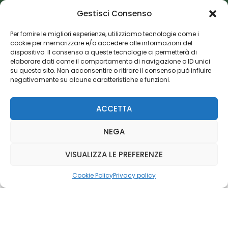
Gestisci Consenso
Editoriale Farlastrada Srl
Via Martiri della Libertà, 28
Per fornire le migliori esperienze, utilizziamo tecnologie come i
cookie per memorizzare e/o accedere alle informazioni del
20833 Giussano (MB)
dispositivo. Il consenso a queste tecnologie ci permetterà di
P.I. 06982770965
elaborare dati come il comportamento di navigazione o ID unici
su questo sito. Non acconsentire o ritirare il consenso può influire
negativamente su alcune caratteristiche e funzioni.
Privacy Policy
Cookie Policy
Risorse Aggiuntive
ACCETTA
NEGA
VISUALIZZA LE PREFERENZE
Cookie Policy
Privacy policy