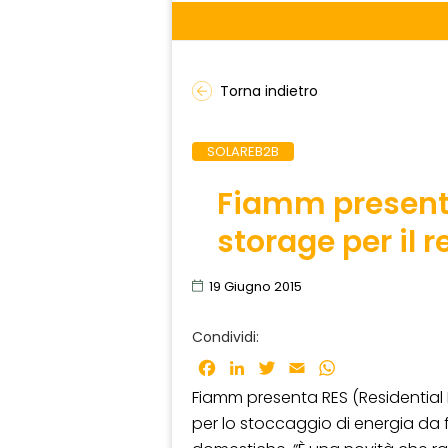
Torna indietro
SOLAREB2B
Fiamm presenta
storage per il r
19 Giugno 2015
Condividi:
Facebook
LinkedIn
Twitter
Email
WhatsApp
Fiamm presenta RES (Residential 
per lo stoccaggio di energia da f