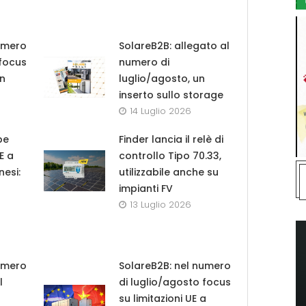
umero
SolareB2B: allegato al
 focus
numero di
in
luglio/agosto, un
inserto sullo storage
14 Luglio 2026
pe
Finder lancia il relè di
UE a
controllo Tipo 70.33,
nesi:
utilizzabile anche su
impianti FV
13 Luglio 2026
umero
SolareB2B: nel numero
l
di luglio/agosto focus
su limitazioni UE a