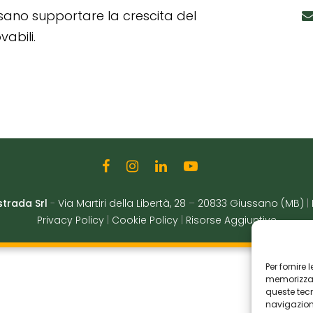
ssano supportare la crescita del
abili.
strada Srl
-
Via Martiri della Libertà, 28
–
20833 Giussano (MB)
|
Privacy Policy
|
Cookie Policy
|
Risorse Aggiuntive
Per fornire
memorizzare
queste tec
navigazione