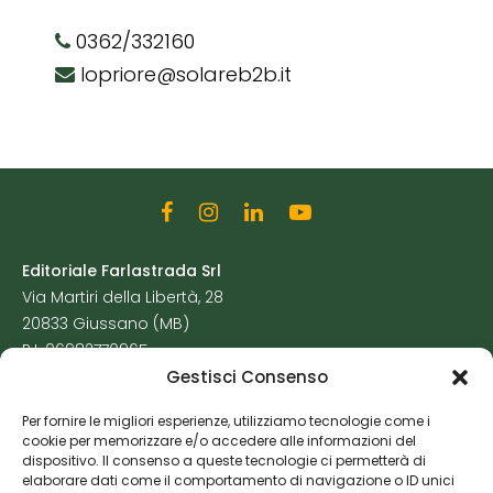
0362/332160
lopriore@solareb2b.it
Editoriale Farlastrada Srl
Via Martiri della Libertà, 28
20833 Giussano (MB)
P.I. 06982770965
Gestisci Consenso
Privacy Policy
Per fornire le migliori esperienze, utilizziamo tecnologie come i
Cookie Policy
cookie per memorizzare e/o accedere alle informazioni del
Risorse Aggiuntive
dispositivo. Il consenso a queste tecnologie ci permetterà di
elaborare dati come il comportamento di navigazione o ID unici