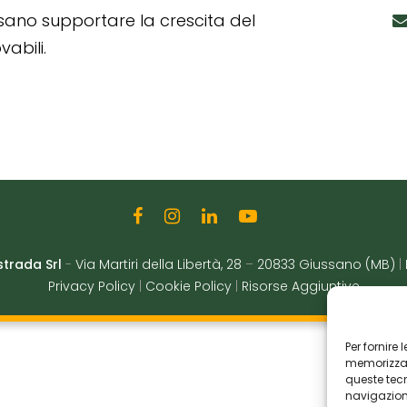
ssano supportare la crescita del
abili.
strada Srl
-
Via Martiri della Libertà, 28
–
20833 Giussano (MB)
|
Privacy Policy
|
Cookie Policy
|
Risorse Aggiuntive
Per fornire
memorizzare
queste tec
navigazione