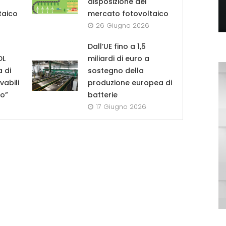
disposizione del
taico
mercato fotovoltaico
26 Giugno 2026
Dall’UE fino a 1,5
DL
miliardi di euro a
a di
sostegno della
vabili
produzione europea di
lo”
batterie
17 Giugno 2026