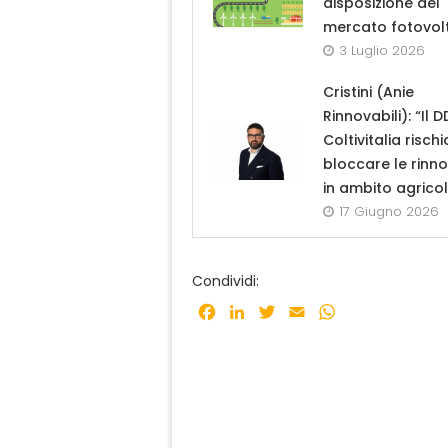
disposizione del
mercato fotovol
3 Luglio 2026
Cristini (Anie
Rinnovabili): “Il D
Coltivitalia rischi
bloccare le rinno
in ambito agrico
17 Giugno 2026
Condividi:
Facebook
LinkedIn
Twitter
Email
WhatsApp