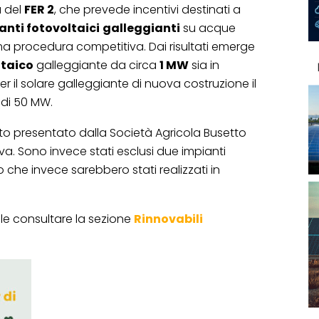
 del
FER 2
, che prevede incentivi destinati a
anti fotovoltaici
galleggianti
su acque
rima procedura competitiva. Dai risultati emerge
ltaico
galleggiante da circa
1 MW
sia in
r il solare galleggiante di nuova costruzione il
di 50 MW.
tato presentato dalla Società Agricola Busetto
ova. Sono invece stati esclusi due impianti
che invece sarebbero stati realizzati in
bile consultare la sezione
Rinnovabili