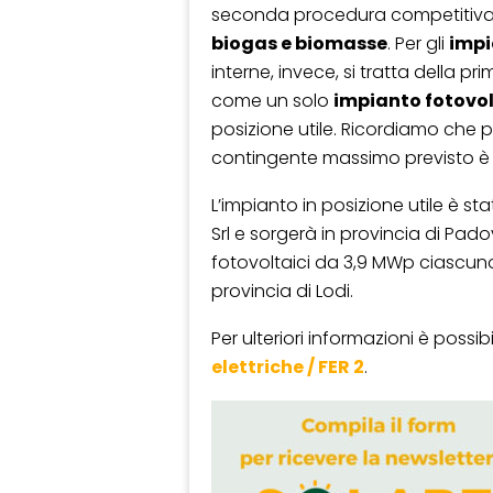
seconda procedura competitiva
biogas e biomasse
. Per gli
impi
interne, invece, si tratta della p
come un solo
impianto fotovo
posizione utile. Ricordiamo che pe
contingente massimo previsto è 
L’impianto in posizione utile è s
Srl e sorgerà in provincia di Pad
fotovoltaici da 3,9 MWp ciascuno 
provincia di Lodi.
Per ulteriori informazioni è possi
elettriche / FER 2
.