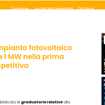
Categorie
Iscriviti alla newsletter
Chi Siamo
impianto fotovoltaico
a 1 MW nella prima
petitiva
bblicato le
graduatorie relative
alla