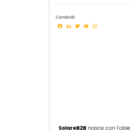
Condividi:
Facebook
LinkedIn
Twitter
Email
WhatsApp
SolareB2B
nasce con l’obiet