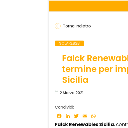
Torna indietro
SOLAREB2B
Falck Renewabl
termine per im
Sicilia
2 Marzo 2021
Condividi:
Facebook
LinkedIn
Twitter
Email
WhatsApp
Falck Renewables Sicilia
, cont