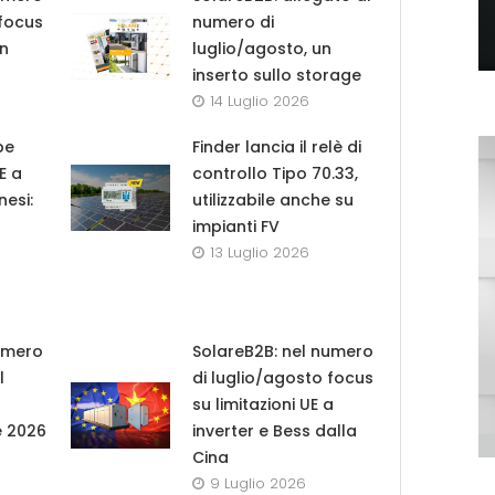
 focus
numero di
in
luglio/agosto, un
inserto sullo storage
14 Luglio 2026
pe
Finder lancia il relè di
UE a
controllo Tipo 70.33,
nesi:
utilizzabile anche su
impianti FV
13 Luglio 2026
umero
SolareB2B: nel numero
l
di luglio/agosto focus
su limitazioni UE a
e 2026
inverter e Bess dalla
Cina
9 Luglio 2026