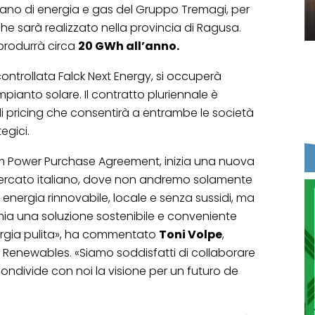
liano di energia e gas del Gruppo Tremagi, per
he sarà realizzato nella provincia di Ragusa.
 produrrà circa
20 GWh all’anno.
ontrollata Falck Next Energy, si occuperà
ianto solare. Il contratto pluriennale è
di pricing che consentirà a entrambe le società
tegici.
rm Power Purchase Agreement, inizia una nuova
mercato italiano, dove non andremo solamente
nergia rinnovabile, locale e senza sussidi, ma
lumia una soluzione sostenibile e conveniente
ergia pulita», ha commentato
Toni Volpe
,
 Renewables. «Siamo soddisfatti di collaborare
ndivide con noi la visione per un futuro de