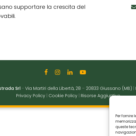
ssano supportare la crescita del
abili.
strada Srl
-
Via Martiri della Libertà, 28
–
20833 Giussano (MB)
|
Privacy Policy
|
Cookie Policy
|
Risorse Aggiuntive
Per fornire
memorizzare
queste tec
navigazione