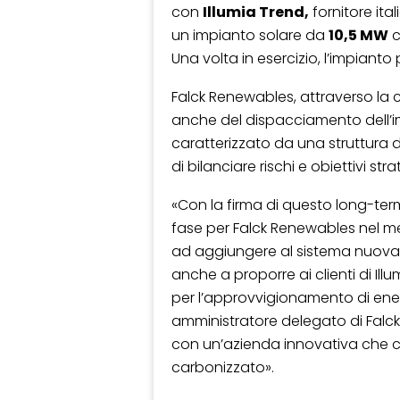
con
Illumia Trend,
fornitore ita
un impianto solare da
10,5 MW
c
Una volta in esercizio, l’impianto
Falck Renewables, attraverso la c
anche del dispacciamento dell’imp
caratterizzato da una struttura 
di bilanciare rischi e obiettivi stra
«Con la firma di questo long-te
fase per Falck Renewables nel 
ad aggiungere al sistema nuova e
anche a proporre ai clienti di Il
per l’approvvigionamento di en
amministratore delegato di Falck
con un’azienda innovativa che co
carbonizzato».