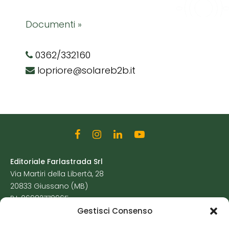
Documenti »
0362/332160
lopriore@solareb2b.it
Editoriale Farlastrada Srl
Via Martiri della Libertà, 28
20833 Giussano (MB)
P.I. 06982770965
Gestisci Consenso
Privacy Policy