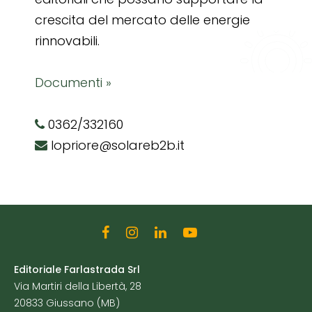
crescita del mercato delle energie
rinnovabili.
Documenti »
0362/332160
lopriore@solareb2b.it
Editoriale Farlastrada Srl
Via Martiri della Libertà, 28
20833 Giussano (MB)