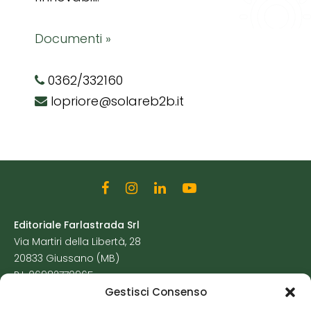
Documenti »
0362/332160
lopriore@solareb2b.it
Editoriale Farlastrada Srl
Via Martiri della Libertà, 28
20833 Giussano (MB)
P.I. 06982770965
Gestisci Consenso
Privacy Policy