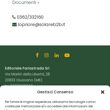
Documenti »
0362/332160
lopriore@solareb2b.it
Editoriale Farlastrada Srl
Via Martiri della Libertà, 28
20833 Giussano (MB)
P.I. 06982770965
Gestisci Consenso
Privacy Policy
Per fornire le migliori esperienze, utilizziamo tecnologie come i
Cookie Policy
cookie per memorizzare e/o accedere alle informazioni del
Risorse Aggiuntive