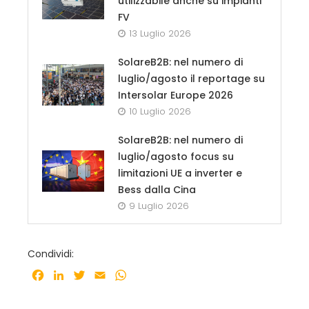
utilizzabile anche su impianti
FV
13 Luglio 2026
SolareB2B: nel numero di
luglio/agosto il reportage su
Intersolar Europe 2026
10 Luglio 2026
SolareB2B: nel numero di
luglio/agosto focus su
limitazioni UE a inverter e
Bess dalla Cina
9 Luglio 2026
Condividi:
Facebook
LinkedIn
Twitter
Email
WhatsApp