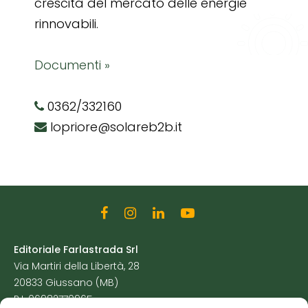
crescita del mercato delle energie
rinnovabili.
Documenti »
0362/332160
lopriore@solareb2b.it
Editoriale Farlastrada Srl
Via Martiri della Libertà, 28
20833 Giussano (MB)
P.I. 06982770965