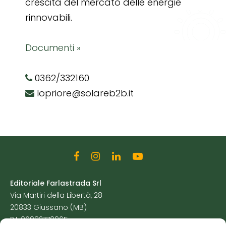
crescita del mercato delle energie
rinnovabili.
Documenti »
0362/332160
lopriore@solareb2b.it
Editoriale Farlastrada Srl
Via Martiri della Libertà, 28
20833 Giussano (MB)
P.I. 06982770965