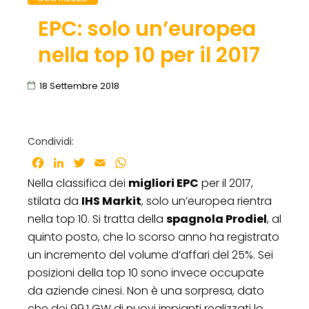
EPC: solo un’europea
nella top 10 per il 2017
18 Settembre 2018
Condividi:
Facebook
LinkedIn
Twitter
Email
WhatsApp
Nella classifica dei
migliori EPC
per il 2017,
stilata da
IHS Markit
, solo un’europea rientra
nella top 10. Si tratta della
spagnola Prodiel
, al
quinto posto, che lo scorso anno ha registrato
un incremento del volume d’affari del 25%. Sei
posizioni della top 10 sono invece occupate
da aziende cinesi. Non è una sorpresa, dato
che dei 99,1 GW di nuovi impianti realizzati lo