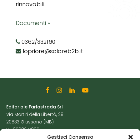
rinnovabili.
Documenti »
0362/332160
lopriore@solareb2b.it
Editoriale Farlastrada Srl
Via Martiri della Libertà, 28
20833 Giussano (MB)
P.I. 06982770965
Gestisci Consenso