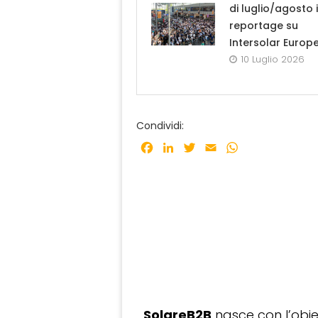
di luglio/agosto i
reportage su
Intersolar Europ
10 Luglio 2026
Condividi:
Facebook
LinkedIn
Twitter
Email
WhatsApp
SolareB2B
nasce con l’obiet