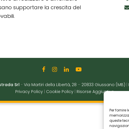
ssano supportare la crescita del
abili.
strada Srl
-
Via Martiri della Libertà, 28
–
20833 Giussano (MB)
|
Privacy Policy
|
Cookie Policy
|
Risorse Aggiuntive
Per fornire
memorizzare
queste tec
navigazione