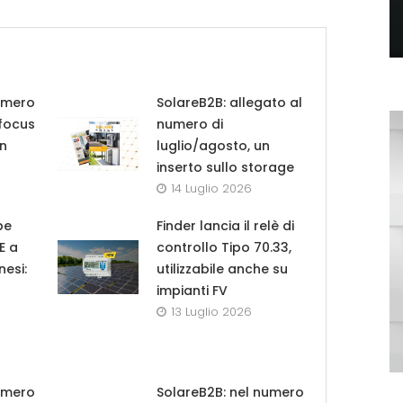
umero
SolareB2B: allegato al
 focus
numero di
in
luglio/agosto, un
inserto sullo storage
14 Luglio 2026
pe
Finder lancia il relè di
UE a
controllo Tipo 70.33,
nesi:
utilizzabile anche su
impianti FV
13 Luglio 2026
umero
SolareB2B: nel numero