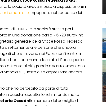
a euro alla Croce Rossa Tedesca (DRK).
erra, la società aveva messo a disposizione
un
zioni umanitarie
impegnate nel soccorso dei
denti di E.ON SE e la società stessa per il
tto in una donazione pari a 716.723 euro», ha
egretario generale della Croce Rossa Tedesca.
ta direttamente alle persone che ancora
ugiati che si trovano nei Paesi confinanti e in
ioni di persone hanno lasciato il Paese, per lo
amo di fronte al più grande disastro umanitario
 Mondiale. Questo ci fa apprezzare ancora
ino che ho percepito da parte di tutti i
nte in questa raccolta fondi mi rende molto
ictoria Ossadnik
, membro del consiglio di