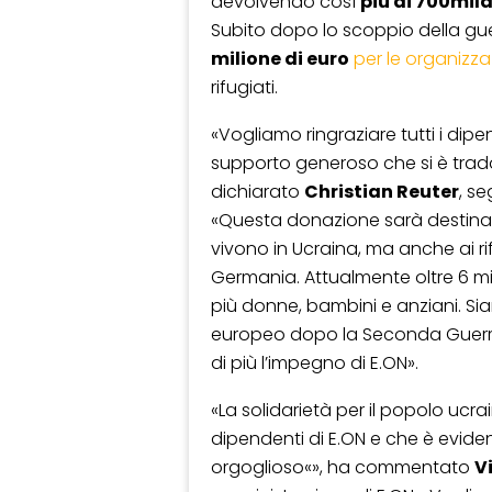
devolvendo così
più di 700mil
Subito dopo lo scoppio della gu
milione di euro
per le organizza
rifugiati.
«Vogliamo ringraziare tutti i dipen
supporto generoso che si è trado
dichiarato
Christian Reuter
, s
«Questa donazione sarà destina
vivono in Ucraina, ma anche ai rif
Germania. Attualmente oltre 6 mil
più donne, bambini e anziani. Si
europeo dopo la Seconda Guerra
di più l’impegno di E.ON».
«La solidarietà per il popolo ucra
dipendenti di E.ON e che è evide
orgoglioso«», ha commentato
V