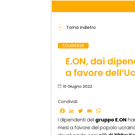
Torna indietro
SOLAREB2B
E.ON, dai dipen
a favore dell’U
10 Giugno 2022
Condividi:
Facebook
LinkedIn
Twitter
Email
WhatsApp
I dipendenti del
gruppo E.ON
han
mesi a favore del popolo ucrain