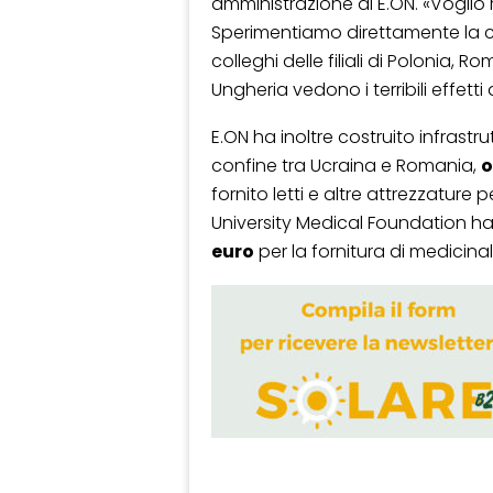
amministrazione di E.ON. «Voglio 
Sperimentiamo direttamente la c
colleghi delle filiali di Polonia,
Ungheria vedono i terribili effett
E.ON ha inoltre costruito infrastru
confine tra Ucraina e Romania,
o
fornito letti e altre attrezzature p
University Medical Foundation h
euro
per la fornitura di medicinali