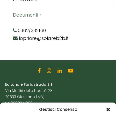
Documenti »
0362/332160
lopriore@solareb2b.it
Editoriale Farlastrada Srl
Via Martiri della Libertà, 28
20833 Giussano (MB)
P.I. 06982770965
Gestisci Consenso
Privacy Policy