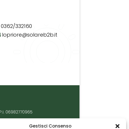
0362/332160
lopriore@solareb2b.it
P.I. 06982770965
Gestisci Consenso