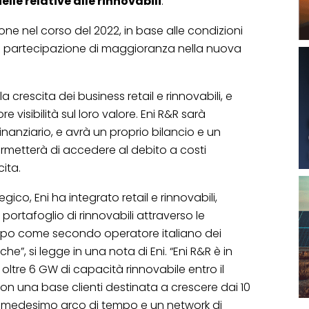
elle relative alle rinnovabili
.
ne nel corso del 2022, in base alle condizioni
la partecipazione di maggioranza nella nuova
 crescita dei business retail e rinnovabili, e
e visibilità sul loro valore. Eni R&R sarà
inanziario, e avrà un proprio bilancio e un
permetterà di accedere al debito a costi
cita.
gico, Eni ha integrato retail e rinnovabili,
 portafoglio di rinnovabili attraverso le
ruppo come secondo operatore italiano dei
iche”, si legge in una nota di Eni. “Eni R&R è in
e oltre 6 GW di capacità rinnovabile entro il
 con una base clienti destinata a crescere dai 10
 nel medesimo arco di tempo e un network di