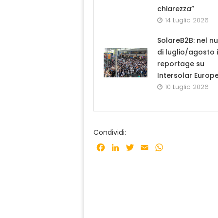
chiarezza”
14 Luglio 2026
SolareB2B: nel n
di luglio/agosto i
reportage su
Intersolar Europ
10 Luglio 2026
Condividi:
Facebook
LinkedIn
Twitter
Email
WhatsApp