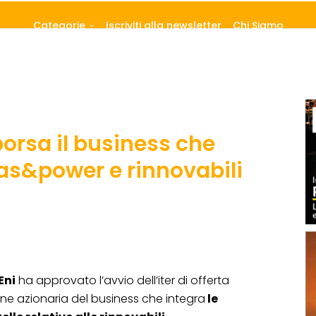
Categorie
Iscriviti alla newsletter
Chi Siamo
borsa il business che
gas&power e rinnovabili
Eni
ha approvato l’avvio dell’iter di offerta
one azionaria del business che integra
le