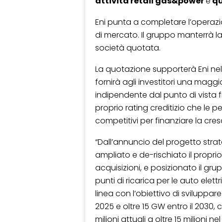
attività retail gas&power
e
qu
Eni punta a completare l’operazio
di mercato. Il gruppo manterrà 
società quotata.
La quotazione supporterà Eni nella
fornirà agli investitori una maggior
indipendente dal punto di vista f
proprio rating creditizio che le 
competitivi per finanziare la cres
“Dall’annuncio del progetto strate
ampliato e de-rischiato il proprio
acquisizioni, e posizionato il g
punti di ricarica per le auto elettr
linea con l’obiettivo di sviluppar
2025 e oltre 15 GW entro il 2030,
milioni attuali a oltre 15 milioni