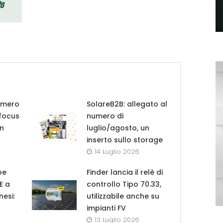
umero
SolareB2B: allegato al
 focus
numero di
in
luglio/agosto, un
inserto sullo storage
14 Luglio 2026
pe
Finder lancia il relè di
UE a
controllo Tipo 70.33,
nesi:
utilizzabile anche su
impianti FV
13 Luglio 2026