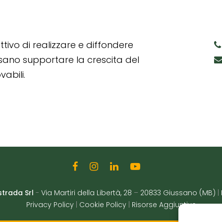
tivo di realizzare e diffondere
ssano supportare la crescita del
abili.
strada Srl
-
Via Martiri della Libertà, 28
–
20833 Giussano (MB)
|
Privacy Policy
|
Cookie Policy
|
Risorse Aggiuntive