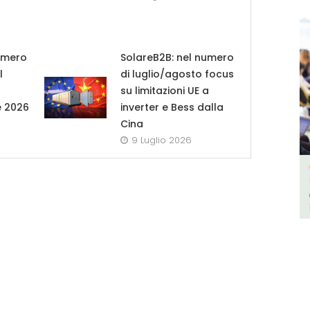
umero
SolareB2B: nel numero
l
di luglio/agosto focus
su limitazioni UE a
e 2026
inverter e Bess dalla
Cina
9 Luglio 2026