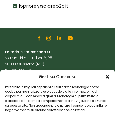
lopriore@solareb2b.it
Editoriale Farlastrada Srl
Via Martiri della Libertà, 28
20833 Giussano (MB)
P.I. 06982770965
Gestisci Consenso
Privacy Policy
Per fornire le migliori esperienze, utilizziamo tecnologie come i
Cookie Policy
cookie per memorizzare e/o accedere alle informazioni del
Risorse Aggiuntive
dispositivo. Il consenso a queste tecnologie ci permetterà di
elaborare dati come il comportamento di navigazione o ID unici
su questo sito. Non acconsentire o ritirare il consenso può influire
negativamente su alcune caratteristiche e funzioni.