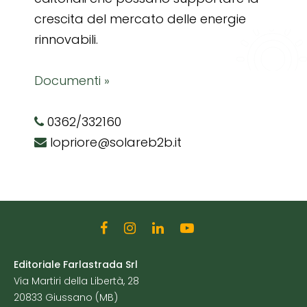
crescita del mercato delle energie
rinnovabili.
Documenti »
0362/332160
lopriore@solareb2b.it
Editoriale Farlastrada Srl
Via Martiri della Libertà, 28
20833 Giussano (MB)