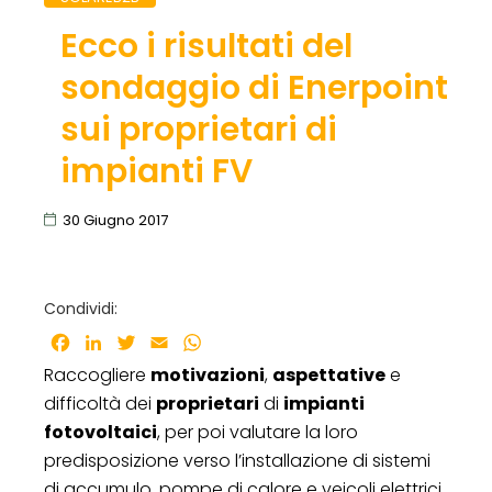
Ecco i risultati del
sondaggio di Enerpoint
sui proprietari di
impianti FV
30 Giugno 2017
Condividi:
Facebook
LinkedIn
Twitter
Email
WhatsApp
Raccogliere
motivazioni
,
aspettative
e
difficoltà dei
proprietari
di
impianti
fotovoltaici
, per poi valutare la loro
predisposizione verso l’installazione di sistemi
di accumulo, pompe di calore e veicoli elettrici.