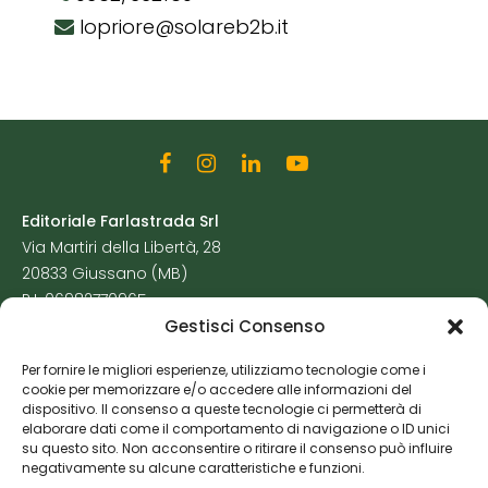
lopriore@solareb2b.it
Editoriale Farlastrada Srl
Via Martiri della Libertà, 28
20833 Giussano (MB)
P.I. 06982770965
Gestisci Consenso
Privacy Policy
Per fornire le migliori esperienze, utilizziamo tecnologie come i
Cookie Policy
cookie per memorizzare e/o accedere alle informazioni del
Risorse Aggiuntive
dispositivo. Il consenso a queste tecnologie ci permetterà di
elaborare dati come il comportamento di navigazione o ID unici
su questo sito. Non acconsentire o ritirare il consenso può influire
negativamente su alcune caratteristiche e funzioni.