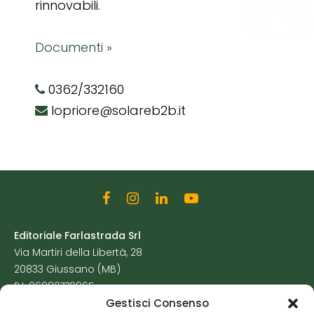
rinnovabili.
Documenti »
0362/332160
lopriore@solareb2b.it
Editoriale Farlastrada Srl
Via Martiri della Libertà, 28
20833 Giussano (MB)
P.I. 06982770965
Gestisci Consenso