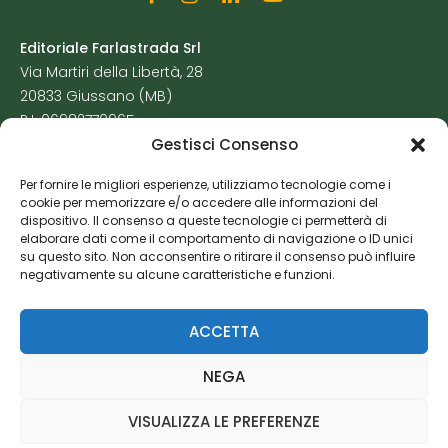
Editoriale Farlastrada Srl
Via Martiri della Libertà, 28
20833 Giussano (MB)
P.I. 06982770965
Gestisci Consenso
Privacy Policy
Per fornire le migliori esperienze, utilizziamo tecnologie come i
Cookie Policy
cookie per memorizzare e/o accedere alle informazioni del
Risorse Aggiuntive
dispositivo. Il consenso a queste tecnologie ci permetterà di
elaborare dati come il comportamento di navigazione o ID unici
su questo sito. Non acconsentire o ritirare il consenso può influire
negativamente su alcune caratteristiche e funzioni.
ACCETTA
NEGA
VISUALIZZA LE PREFERENZE