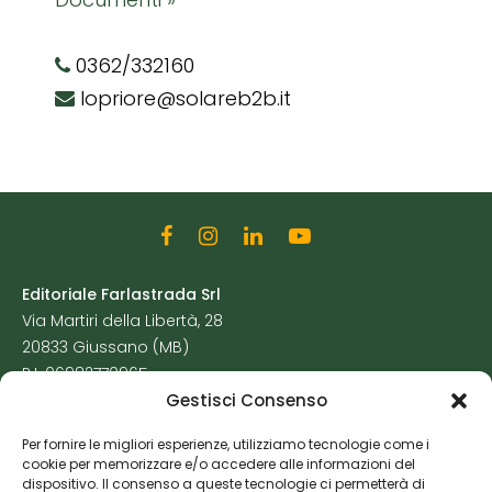
0362/332160
lopriore@solareb2b.it
Editoriale Farlastrada Srl
Via Martiri della Libertà, 28
20833 Giussano (MB)
P.I. 06982770965
Gestisci Consenso
Privacy Policy
Per fornire le migliori esperienze, utilizziamo tecnologie come i
Cookie Policy
cookie per memorizzare e/o accedere alle informazioni del
Risorse Aggiuntive
dispositivo. Il consenso a queste tecnologie ci permetterà di