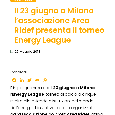
Il 23 giugno a Milano
l’associazione Area
Ridef presenta il torneo
Energy League
25 Maggio 2018
Condividi:
Facebook
LinkedIn
Twitter
Email
WhatsApp
È in programma per il
23 giugno
a
Milano
l’
Energy League
, torneo di calcio a cinque
rivolto alle aziende e istituzioni del mondo
dell’energia. L’iniziativa è stata organizzata
dall’
associazione
no profit
Area Ridef
, attiva