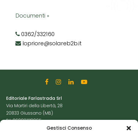
Documenti »
0362/332160
lopriore@solareb2b.it
Editoriale Farlastrada Srl
Via Martiri della Libertà, 28
20833 Giussano (MB)
P.I. 06982770965
Gestisci Consenso
Privacy Policy