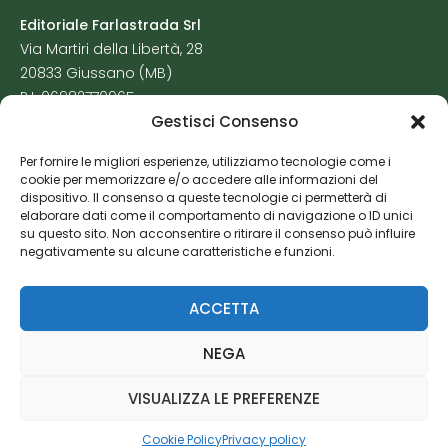
Editoriale Farlastrada Srl
Via Martiri della Libertà, 28
20833 Giussano (MB)
P.I. 06982770965
Gestisci Consenso
Privacy Policy
Per fornire le migliori esperienze, utilizziamo tecnologie come i
Cookie Policy
cookie per memorizzare e/o accedere alle informazioni del
Risorse Aggiuntive
dispositivo. Il consenso a queste tecnologie ci permetterà di
elaborare dati come il comportamento di navigazione o ID unici
su questo sito. Non acconsentire o ritirare il consenso può influire
negativamente su alcune caratteristiche e funzioni.
ACCETTA
NEGA
VISUALIZZA LE PREFERENZE
Cookie Policy
Privacy policy