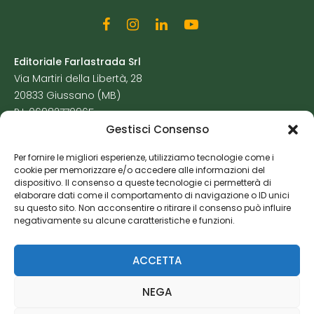
Editoriale Farlastrada Srl
Via Martiri della Libertà, 28
20833 Giussano (MB)
P.I. 06982770965
Gestisci Consenso
Privacy Policy
Per fornire le migliori esperienze, utilizziamo tecnologie come i
Cookie Policy
cookie per memorizzare e/o accedere alle informazioni del
Risorse Aggiuntive
dispositivo. Il consenso a queste tecnologie ci permetterà di
elaborare dati come il comportamento di navigazione o ID unici
su questo sito. Non acconsentire o ritirare il consenso può influire
negativamente su alcune caratteristiche e funzioni.
ACCETTA
NEGA