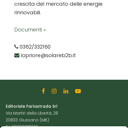
crescita del mercato delle energie
rinnovabili.
Documenti »
0362/332160
lopriore@solareb2b.it
Editoriale Farlastrada Srl
Via Martiri della Libertà, 28
20833 Giussano (MB)
P.I. 06982770965