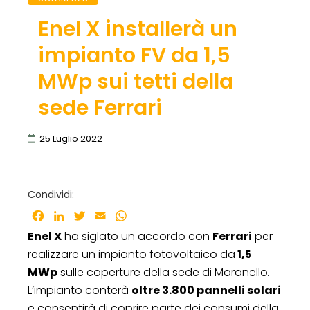
Enel X installerà un
impianto FV da 1,5
MWp sui tetti della
sede Ferrari
25 Luglio 2022
Condividi:
Facebook
LinkedIn
Twitter
Email
WhatsApp
Enel X
ha siglato un accordo con
Ferrari
per
realizzare un impianto fotovoltaico da
1,5
MWp
sulle coperture della sede di Maranello.
L’impianto conterà
oltre 3.800 pannelli solari
e consentirà di coprire parte dei consumi della