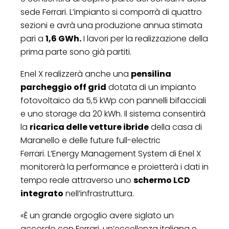
sede Ferrari. L’impianto si comporrà di quattro
sezioni e avrà una produzione annua stimata
pari a
1,6 GWh.
I lavori per la realizzazione della
prima parte sono già partiti.
Enel X realizzerà anche una
pensilina
parcheggio off grid
dotata di un impianto
fotovoltaico da 5,5 kWp con pannelli bifacciali
e uno storage da 20 kWh. Il sistema consentirà
la
ricarica delle vetture ibride
della casa di
Maranello e delle future full-electric
Ferrari. L’Energy Management System di Enel X
monitorerà la performance e proietterà i dati in
tempo reale attraverso uno
schermo LCD
integrato
nell’infrastruttura.
«È un grande orgoglio avere siglato un
accordo con Ferrari, un’eccellenza italiana e