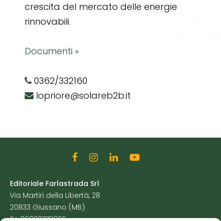
crescita del mercato delle energie
rinnovabili.
Documenti »
0362/332160
lopriore@solareb2b.it
Editoriale Farlastrada Srl
Via Martiri della Libertà, 28
20833 Giussano (MB)
P.I. 06982770965