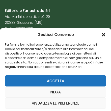
Editoriale Farlastrada Srl
Via Martiri della Libertà, 28
20833 Giussano (MB)
P.I. 06982770965
Gestisci Consenso
Privacy Policy
Per fornire le migliori esperienze, utilizziamo tecnologie come i
Cookie Policy
cookie per memorizzare e/o accedere alle informazioni del
Risorse Aggiuntive
dispositivo. Il consenso a queste tecnologie ci permetterà di
elaborare dati come il comportamento di navigazione o ID unici
su questo sito. Non acconsentire o ritirare il consenso può influire
negativamente su alcune caratteristiche e funzioni.
ACCETTA
NEGA
VISUALIZZA LE PREFERENZE