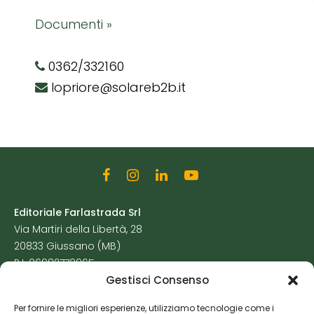
Documenti »
0362/332160
lopriore@solareb2b.it
Editoriale Farlastrada Srl
Via Martiri della Libertà, 28
20833 Giussano (MB)
P.I. 06982770965
Gestisci Consenso
Privacy Policy
Per fornire le migliori esperienze, utilizziamo tecnologie come i
Cookie Policy