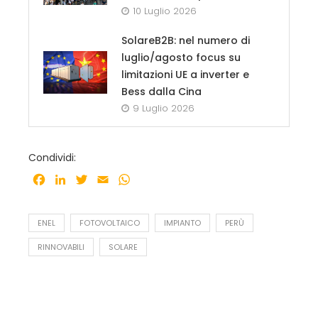
10 Luglio 2026
SolareB2B: nel numero di
luglio/agosto focus su
limitazioni UE a inverter e
Bess dalla Cina
9 Luglio 2026
Condividi:
Facebook
LinkedIn
Twitter
Email
WhatsApp
ENEL
FOTOVOLTAICO
IMPIANTO
PERÙ
RINNOVABILI
SOLARE