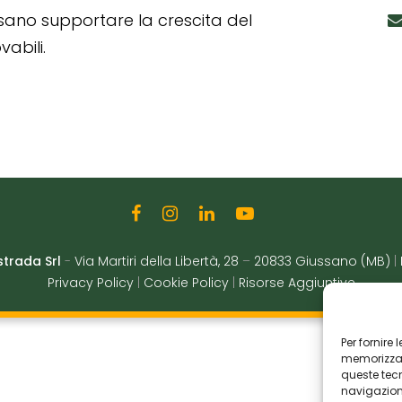
ssano supportare la crescita del
abili.
strada Srl
-
Via Martiri della Libertà, 28
–
20833 Giussano (MB)
|
Privacy Policy
|
Cookie Policy
|
Risorse Aggiuntive
Per fornire
memorizzare
queste tec
navigazione