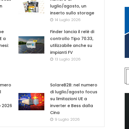
in
luglio/agosto, un
inserto sullo storage
14 Luglio 2026
pe
Finder lancia il relè di
UE a
controllo Tipo 70.33,
nesi:
utilizzabile anche su
impianti FV
13 Luglio 2026
umero
SolareB2B: nel numero
l
di luglio/agosto focus
su limitazioni UE a
e 2026
inverter e Bess dalla
Cina
9 Luglio 2026