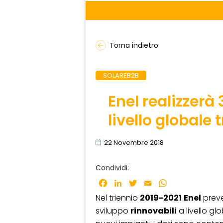
Torna indietro
SOLAREB2B
Enel realizzerà
livello globale 
22 Novembre 2018
Condividi:
Facebook
LinkedIn
Twitter
Email
WhatsApp
Nel triennio
2019-2021
Enel
preve
sviluppo
rinnovabili
a livello glo