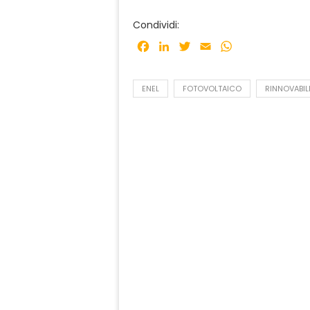
Condividi:
Facebook
LinkedIn
Twitter
Email
WhatsApp
ENEL
FOTOVOLTAICO
RINNOVABIL