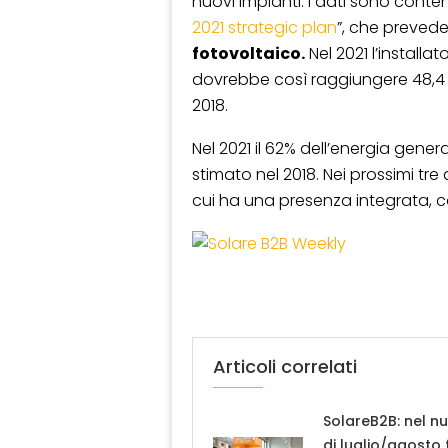
nuovi impianti. I dati sono cont
2021 strategic plan
”, che prevede
fotovoltaico.
Nel 2021 l’installa
dovrebbe così raggiungere 48,4 GW
2018.
Nel 2021 il 62% dell’energia gener
stimato nel 2018. Nei prossimi tre a
cui ha una presenza integrata, co
Articoli correlati
SolareB2B: nel n
di luglio/agosto