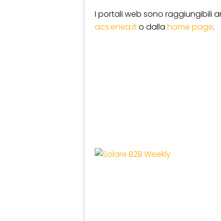
I portali web sono raggiungibili
acs.enea.it
o dalla
home page
.