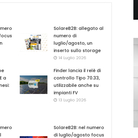
umero
SolareB2B: allegato al
 focus
numero di
in
luglio/agosto, un
inserto sullo storage
14 Luglio 2026
pe
Finder lancia il relè di
UE a
controllo Tipo 70.33,
nesi:
utilizzabile anche su
impianti FV
13 Luglio 2026
umero
SolareB2B: nel numero
l
di luglio/agosto focus