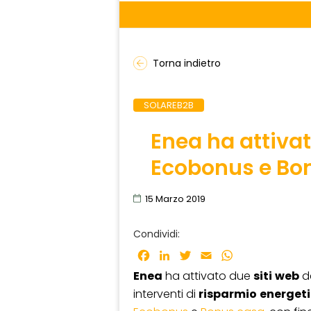
Torna indietro
SOLAREB2B
Enea ha attivat
Ecobonus e Bo
15 Marzo 2019
Condividi:
Facebook
LinkedIn
Twitter
Email
WhatsApp
Enea
ha attivato due
siti
web
de
interventi di
risparmio
energet