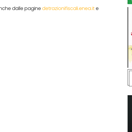
 anche dalle pagine
detrazionifiscali.enea.it
e