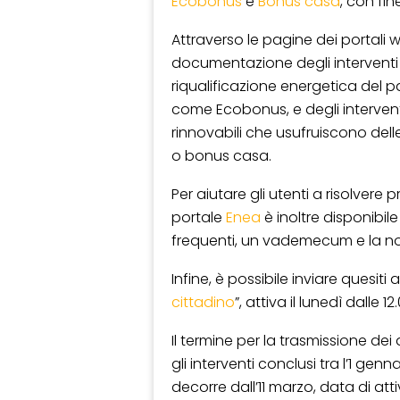
Ecobonus
e
Bonus casa
, con fin
Attraverso le pagine dei portali we
documentazione degli interventi 
riqualificazione energetica del p
come Ecobonus, e degli interventi 
rinnovabili che usufruiscono delle d
o bonus casa.
Per aiutare gli utenti a risolvere
portale
Enea
è inoltre disponibile
frequenti, un vademecum e la nor
Infine, è possibile inviare quesiti 
cittadino
”, attiva il lunedì dalle 1
Il termine per la trasmissione dei d
gli interventi conclusi tra l’1 genna
decorre dall’11 marzo, data di atti