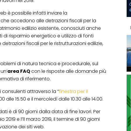
e lavori nel 2019.
b è possibile infatti inviare la
che accedono alle detrazioni fiscali per la
atrimonio edilizio esistente, conosciuti anche
di risparmio energetico e utilizzo di fonti
etrazioni fiscali per le ristrutturazioni edilizie,
 problemi di natura tecnica e procedurale, sul
 un’
area FAQ
con le risposte alle domande più
mativa di riferimento.
ai consulenti attraverso la “
finestra per il
2.00 alle 15.50 e il mercoledì dalle 10.30 alle 14.00.
ati è di 90 giorni dalla data di fine lavori. Per
io 2019 e l’11 marzo 2019, il termine di 90 giorni
vazione dei siti web.