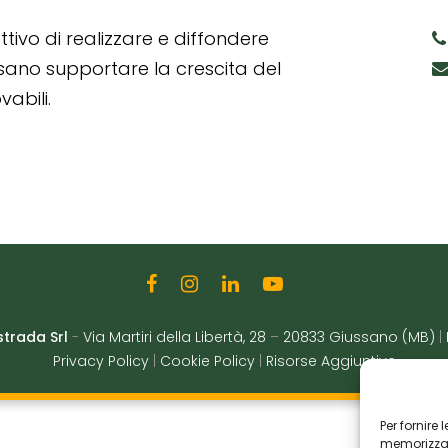
tivo di realizzare e diffondere
ssano supportare la crescita del
abili.
strada Srl
-
Via Martiri della Libertà, 28
–
20833 Giussano (MB)
|
Privacy Policy
|
Cookie Policy
|
Risorse Aggiuntive
Per fornire
memorizzare