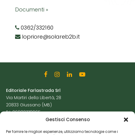
Documenti »
0362/332160
lopriore@solareb2b.it
Editoriale Farlastrada Srl
Via Martiri della Libertà, 28
20833 Giussano (MB)
P.I. 06982770965
Gestisci Consenso
Privacy Policy
Per fornire le migliori esperienze, utilizziamo tecnologie come i
Cookie Policy