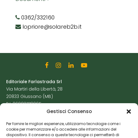
0362/332160
lopriore@solareb2b.it
Editoriale Farlastrada Srl
Via Martiri della Libertà, 28
20833 Giussano (MB)
P.I. 06982770965
Gestisci Consenso
Privacy Policy
Per fornire le migliori esperienze, utilizziamo tecnologie come i
Cookie Policy
cookie per memorizzare e/o accedere alle informazioni del
Risorse Aggiuntive
dispositivo. Il consenso a queste tecnologie ci permetterà di