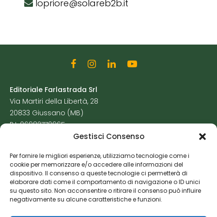
lopriore@solareb2b.it
Editoriale Farlastrada Srl
Via Martiri della Libertà, 28
20833 Giussano (MB)
P.I. 06982770965
Gestisci Consenso
Privacy Policy
Per fornire le migliori esperienze, utilizziamo tecnologie come i
Cookie Policy
cookie per memorizzare e/o accedere alle informazioni del
Risorse Aggiuntive
dispositivo. Il consenso a queste tecnologie ci permetterà di
elaborare dati come il comportamento di navigazione o ID unici
su questo sito. Non acconsentire o ritirare il consenso può influire
negativamente su alcune caratteristiche e funzioni.