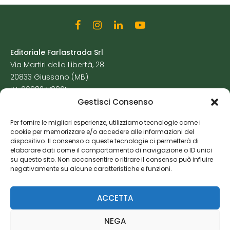
Editoriale Farlastrada Srl
Via Martiri della Libertà, 28
20833 Giussano (MB)
P.I. 06982770965
Gestisci Consenso
Privacy Policy
Per fornire le migliori esperienze, utilizziamo tecnologie come i
Cookie Policy
cookie per memorizzare e/o accedere alle informazioni del
Risorse Aggiuntive
dispositivo. Il consenso a queste tecnologie ci permetterà di
elaborare dati come il comportamento di navigazione o ID unici
su questo sito. Non acconsentire o ritirare il consenso può influire
negativamente su alcune caratteristiche e funzioni.
ACCETTA
NEGA