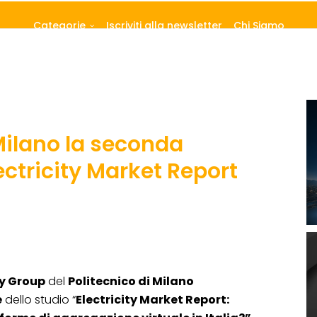
Categorie
Iscriviti alla newsletter
Chi Siamo
 Milano la seconda
lectricity Market Report
y Group
del
Politecnico di Milano
e
dello studio “
Electricity Market Report: