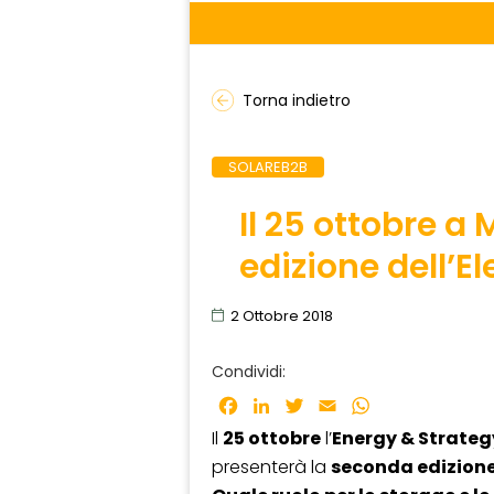
Torna indietro
SOLAREB2B
Il 25 ottobre a
edizione dell’E
2 Ottobre 2018
Condividi:
Facebook
LinkedIn
Twitter
Email
WhatsApp
Il
25 ottobre
l’
Energy & Strateg
presenterà la
seconda edizion