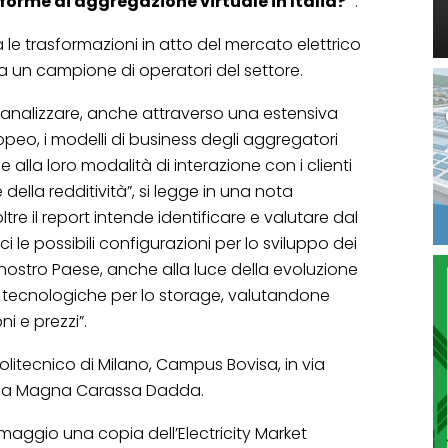
 forme di aggregazione virtuale in Italia?”
.
a le trasformazioni in atto del mercato elettrico
e a un campione di operatori del settore.
de analizzare, anche attraverso una estensiva
opeo, i modelli di business degli aggregatori
e alla loro modalità di interazione con i clienti
della redditività”, si legge in una nota
tre il report intende identificare e valutare dal
i le possibili configurazioni per lo sviluppo dei
l nostro Paese, anche alla luce della evoluzione
ni tecnologiche per lo storage, valutandone
ni e prezzi”.
 Politecnico di Milano, Campus Bovisa, in via
 Aula Magna Carassa Dadda.
maggio una copia dell’Electricity Market