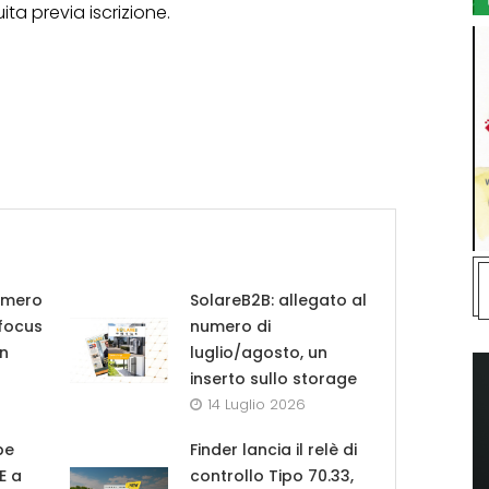
ta previa iscrizione.
umero
SolareB2B: allegato al
 focus
numero di
in
luglio/agosto, un
inserto sullo storage
14 Luglio 2026
pe
Finder lancia il relè di
UE a
controllo Tipo 70.33,