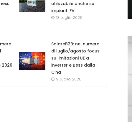
nesi:
utilizzabile anche su
impianti FV
13 Luglio 2026
umero
SolareB2B: nel numero
l
di luglio/agosto focus
su limitazioni UE a
e 2026
inverter e Bess dalla
Cina
9 Luglio 2026