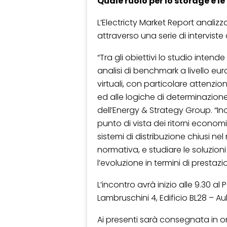
Quale ruolo per lo storage e le
L’Electricty Market Report analizz
attraverso una serie di intervist
“Tra gli obiettivi lo studio inten
analisi di benchmark a livello eur
virtuali, con particolare attenzion
ed alle logiche di determinazione 
dell’Energy & Strategy Group. “Inol
punto di vista dei ritorni economic
sistemi di distribuzione chiusi ne
normativa, e studiare le soluzio
l’evoluzione in termini di prestazio
L’incontro avrà inizio alle 9.30 al
Lambruschini 4, Edificio BL28 –
Ai presenti sarà consegnata in o