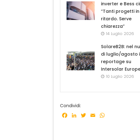
inverter e Bess ci
“Tanti progetti in
ritardo. Serve
chiarezza”
14 Luglio 2026
SolareB2B: nel n
di luglio/agosto i
reportage su
Intersolar Europ
10 Luglio 2026
Condividi:
Facebook
LinkedIn
Twitter
Email
WhatsApp