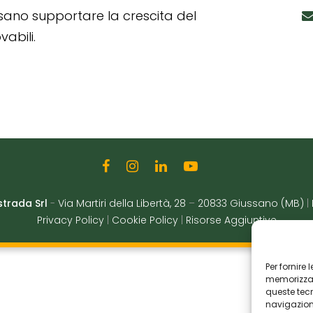
ssano supportare la crescita del
abili.
strada Srl
-
Via Martiri della Libertà, 28
–
20833 Giussano (MB)
|
Privacy Policy
|
Cookie Policy
|
Risorse Aggiuntive
Per fornire
memorizzare
queste tec
navigazione