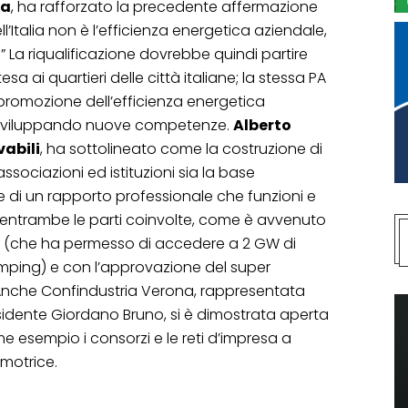
ea
, ha rafforzato la precedente affermazione
’Italia non è l’efficienza energetica aziendale,
” La riqualificazione dovrebbe quindi partire
a ai quartieri delle città italiane; la stessa PA
romozione dell’efficienza energetica
 sviluppando nuove competenze.
Alberto
vabili
, ha sottolineato come la costruzione di
ssociazioni ed istituzioni sia la base
ne di un rapporto professionale che funzioni e
per entrambe le parti coinvolte, come è avvenuto
 (che ha permesso di accedere a 2 GW di
amping) e con l’approvazione del super
nche Confindustria Verona, rappresentata
sidente Giordano Bruno, si è dimostrata aperta
e esempio i consorzi e le reti d’impresa a
omotrice.