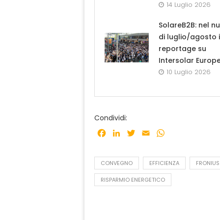
14 Luglio 2026
SolareB2B: nel n
di luglio/agosto i
reportage su
Intersolar Europ
10 Luglio 2026
Condividi:
Facebook
LinkedIn
Twitter
Email
WhatsApp
CONVEGNO
EFFICIENZA
FRONIUS
RISPARMIO ENERGETICO