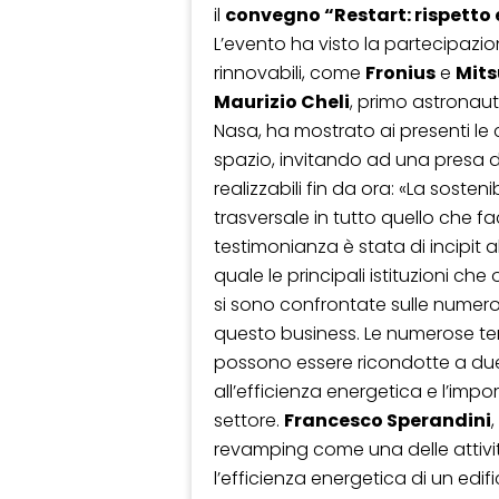
il
convegno “Restart: rispetto 
L’evento ha visto la partecipaz
rinnovabili, come
Fronius
e
Mits
Maurizio Cheli
, primo astronaut
Nasa, ha mostrato ai presenti le c
spazio, invitando ad una presa d
realizzabili fin da ora: «La soste
trasversale in tutto quello che f
testimonianza è stata di incipit 
quale le principali istituzioni che
si sono confrontate sulle numero
questo business. Le numerose te
possono essere ricondotte a du
all’efficienza energetica e l’impor
settore.
Francesco Sperandini
revamping come una delle attivi
l’efficienza energetica di un edifi