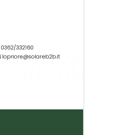
0362/332160
lopriore@solareb2b.it