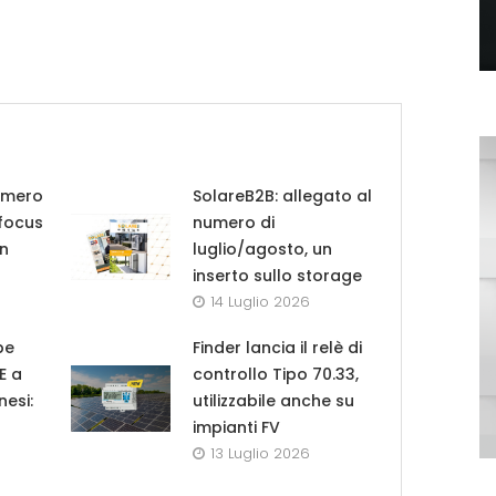
umero
SolareB2B: allegato al
 focus
numero di
in
luglio/agosto, un
inserto sullo storage
14 Luglio 2026
pe
Finder lancia il relè di
UE a
controllo Tipo 70.33,
nesi:
utilizzabile anche su
impianti FV
13 Luglio 2026