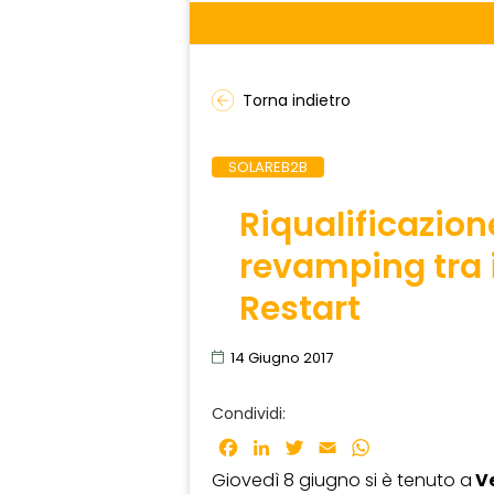
Torna indietro
SOLAREB2B
Riqualificazion
revamping tra 
Restart
14 Giugno 2017
Condividi:
Facebook
LinkedIn
Twitter
Email
WhatsApp
Giovedì 8 giugno si è tenuto a
V