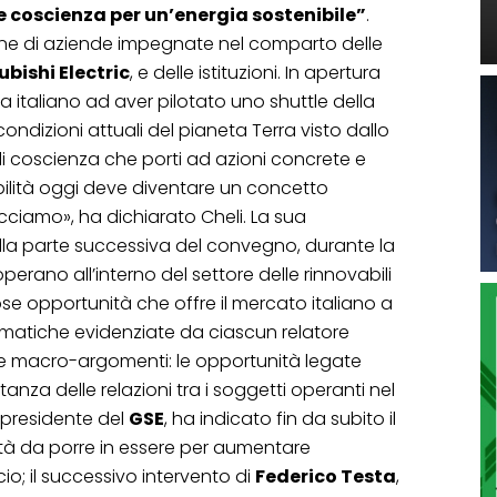
e coscienza per un’energia sostenibile”
.
ione di aziende impegnate nel comparto delle
ubishi Electric
, e delle istituzioni. In apertura
a italiano ad aver pilotato uno shuttle della
ondizioni attuali del pianeta Terra visto dallo
i coscienza che porti ad azioni concrete e
nibilità oggi deve diventare un concetto
acciamo», ha dichiarato Cheli. La sua
alla parte successiva del convegno, durante la
 operano all’interno del settore delle rinnovabili
se opportunità che offre il mercato italiano a
matiche evidenziate da ciascun relatore
e macro-argomenti: le opportunità legate
tanza delle relazioni tra i soggetti operanti nel
, presidente del
GSE
, ha indicato fin da subito il
tà da porre in essere per aumentare
cio; il successivo intervento di
Federico Testa
,