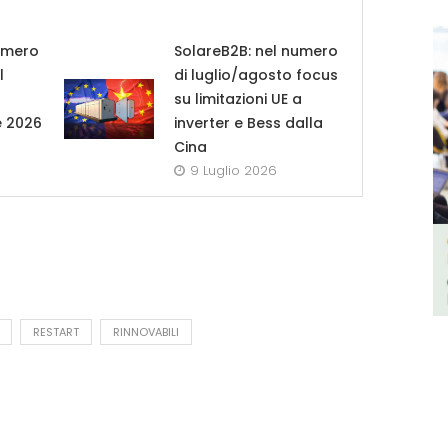
umero
SolareB2B: nel numero
l
di luglio/agosto focus
su limitazioni UE a
e 2026
inverter e Bess dalla
Cina
9 Luglio 2026
RESTART
RINNOVABILI