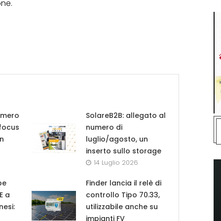
one.
umero
SolareB2B: allegato al
 focus
numero di
in
luglio/agosto, un
inserto sullo storage
14 Luglio 2026
pe
Finder lancia il relè di
UE a
controllo Tipo 70.33,
nesi:
utilizzabile anche su
impianti FV