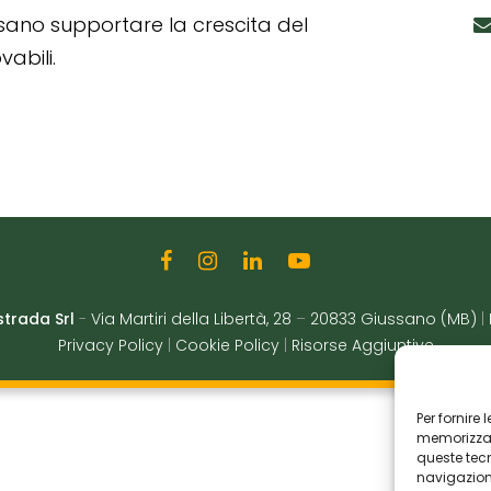
ssano supportare la crescita del
abili.
strada Srl
-
Via Martiri della Libertà, 28
–
20833 Giussano (MB)
|
Privacy Policy
|
Cookie Policy
|
Risorse Aggiuntive
Per fornire
memorizzare
queste tec
navigazione