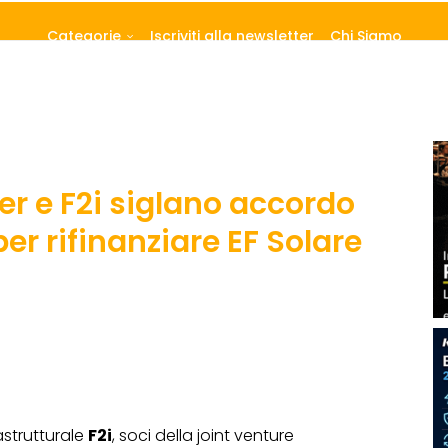
Categorie
Iscriviti alla newsletter
Chi Siamo
er e F2i siglano accordo
er rifinanziare EF Solare
astrutturale
F2i
, soci della joint venture