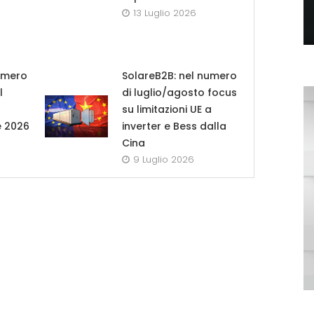
13 Luglio 2026
umero
SolareB2B: nel numero
l
di luglio/agosto focus
su limitazioni UE a
e 2026
inverter e Bess dalla
Cina
9 Luglio 2026