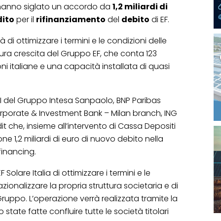
 hanno siglato un accordo da
1,2 miliardi di
dito
per il
rifinanziamento
del
debito
di EF.
di ottimizzare i termini e le condizioni delle
utura crescita del Gruppo EF, che conta 123
oni italiane e una capacità installata di quasi
I del Gruppo Intesa Sanpaolo, BNP Paribas
Corporate & Investment Bank – Milan branch, ING
t che, insieme all’intervento di Cassa Depositi
one 1,2 miliardi di euro di nuovo debito nella
financing.
Solare Italia di ottimizzare i termini e le
razionalizzare la propria struttura societaria e di
Gruppo. L’operazione verrà realizzata tramite la
tate fatte confluire tutte le società titolari