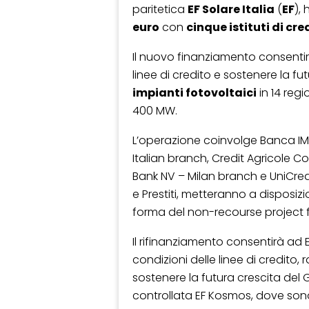
paritetica
EF Solare Italia
(
EF
),
euro
con
cinque istituti di cre
Il nuovo finanziamento consentirà 
linee di credito e sostenere la f
impianti fotovoltaici
in 14 regi
400 MW.
L’operazione coinvolge Banca IM
Italian branch, Credit Agricole 
Bank NV – Milan branch e UniCredi
e Prestiti, metteranno a disposizi
forma del non-recourse project 
Il rifinanziamento consentirà ad EF 
condizioni delle linee di credito, 
sostenere la futura crescita del 
controllata EF Kosmos, dove sono s