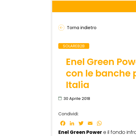
Torna indietro
SOLAREB2B
Enel Green Pow
con le banche p
Italia
30 Aprile 2018
Condividi:
Facebook
LinkedIn
Twitter
Email
WhatsApp
Enel Green Power
e il fondo infr