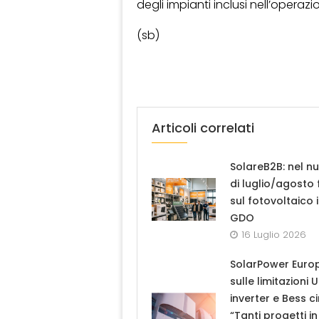
degli impianti inclusi nell’operazi
(sb)
Articoli correlati
SolareB2B: nel n
di luglio/agosto
sul fotovoltaico 
GDO
16 Luglio 2026
SolarPower Euro
sulle limitazioni 
inverter e Bess ci
“Tanti progetti in