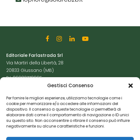
Editoriale Farlastrada Srl
Via Martiri della Libertà, 28
20833 Giussano (MB)
P.I. 06982770965
Gestisci Consenso
Privacy Policy
Per fornire le migliori esperienze, utilizziamo tecnologie come i
Cookie Policy
cookie per memorizzare e/o accedere alle informazioni del
Risorse Aggiuntive
dispositivo. Il consenso a queste tecnologie ci permetterà di
elaborare dati come il comportamento di navigazione o ID unici
su questo sito. Non acconsentire o ritirare il consenso può influire
negativamente su alcune caratteristiche e funzioni.