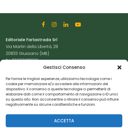
Editoriale Farlastrada Srl
Via Martiri della Libertà, 28
20833 Giussano (MB)
P.I. 06982770965
Gestisci Consenso
Privacy Policy
Per fornire le migliori esperienze, utilizziamo tecnologie come i
Cookie Policy
cookie per memorizzare e/o accedere alle informazioni del
Risorse Aggiuntive
dispositivo. Il consenso a queste tecnologie ci permetterà di
elaborare dati come il comportamento di navigazione o ID unici
su questo sito. Non acconsentire o ritirare il consenso può influire
negativamente su alcune caratteristiche e funzioni.
ACCETTA