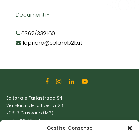
Documenti »
0362/332160
lopriore@solareb2b.it
Editoriale Farlastrada Srl
Via Martiri della Libertà, 28
20833 Giussano (MB)
P.I. 06982770965
Gestisci Consenso
Privacy Policy