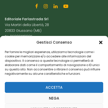
Editoriale Farlastrada Srl
Via Martiri della Libertà, 28
20833 Giussano (MB)
P.I. 06982770965
Gestisci Consenso
Privacy Policy
Per fornire le migliori esperienze, utilizziamo tecnologie come i
Cookie Policy
cookie per memorizzare e/o accedere alle informazioni del
Risorse Aggiuntive
dispositivo. Il consenso a queste tecnologie ci permetterà di
elaborare dati come il comportamento di navigazione o ID unici
su questo sito. Non acconsentire o ritirare il consenso può influire
negativamente su alcune caratteristiche e funzioni.
ACCETTA
NEGA