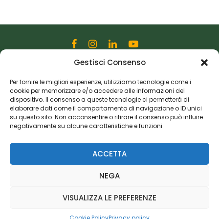
Gestisci Consenso
Editoriale Farlastrada Srl
Via Martiri della Libertà, 28
Per fornire le migliori esperienze, utilizziamo tecnologie come i
cookie per memorizzare e/o accedere alle informazioni del
20833 Giussano (MB)
dispositivo. Il consenso a queste tecnologie ci permetterà di
P.I. 06982770965
elaborare dati come il comportamento di navigazione o ID unici
su questo sito. Non acconsentire o ritirare il consenso può influire
negativamente su alcune caratteristiche e funzioni.
Privacy Policy
Cookie Policy
Risorse Aggiuntive
ACCETTA
NEGA
VISUALIZZA LE PREFERENZE
Cookie Policy
Privacy policy