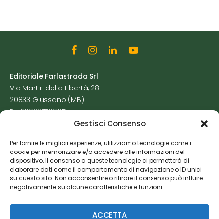
Editoriale Farlastrada Srl
Via Martiri della Libertà, 28
20833 Giussano (MB)
P.I. 06982770965
Gestisci Consenso
Privacy Policy
Per fornire le migliori esperienze, utilizziamo tecnologie come i
Cookie Policy
cookie per memorizzare e/o accedere alle informazioni del
Risorse Aggiuntive
dispositivo. Il consenso a queste tecnologie ci permetterà di
elaborare dati come il comportamento di navigazione o ID unici
su questo sito. Non acconsentire o ritirare il consenso può influire
negativamente su alcune caratteristiche e funzioni.
ACCETTA