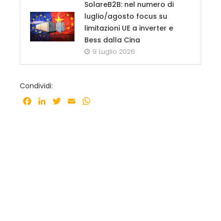
SolareB2B: nel numero di
luglio/agosto focus su
limitazioni UE a inverter e
Bess dalla Cina
9 Luglio 2026
Condividi:
Facebook
LinkedIn
Twitter
Email
WhatsApp