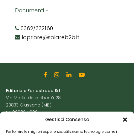
Documenti »
0362/332160
lopriore@solareb2b.it
Editoriale Farlastrada Srl
Via Martiri della Libertà, 28
20833 Giussano (MB)
P.I. 06982770965
Gestisci Consenso
Privacy Policy
Per fornire le migliori esperienze, utilizziamo tecnologie come i
Cookie Policy