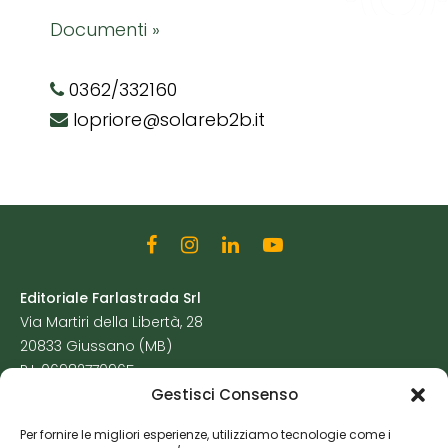
Documenti »
0362/332160
lopriore@solareb2b.it
Editoriale Farlastrada Srl
Via Martiri della Libertà, 28
20833 Giussano (MB)
P.I. 06982770965
Gestisci Consenso
Privacy Policy
Per fornire le migliori esperienze, utilizziamo tecnologie come i
Cookie Policy