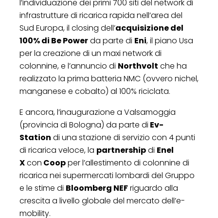
l’individuazione dei primi 700 siti del network di
infrastrutture di ricarica rapida nell’area del
Sud Europa, il closing dell’
acquisizione del
100% di Be Power
da parte di
Eni
, il piano Usa
per la creazione di un maxi network di
colonnine, e l’annuncio di
Northvolt
che ha
realizzato la prima batteria NMC (ovvero nichel,
manganese e cobalto) al 100% riciclata.
E ancora, l’inaugurazione a Valsamoggia
(provincia di Bologna) da parte di
Ev-
Station
di una stazione di servizio con 4 punti
di ricarica veloce, la
partnership
di
Enel
X
con
Coop
per l’allestimento di colonnine di
ricarica nei supermercati lombardi del Gruppo
e le stime di
Bloomberg NEF
riguardo alla
crescita a livello globale del mercato dell’e-
mobility.