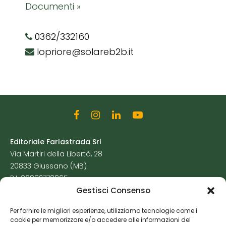
Documenti »
0362/332160
lopriore@solareb2b.it
Editoriale Farlastrada Srl
Via Martiri della Libertà, 28
20833 Giussano (MB)
P.I. 06982770965
Gestisci Consenso
Privacy Policy
Per fornire le migliori esperienze, utilizziamo tecnologie come i
Cookie Policy
cookie per memorizzare e/o accedere alle informazioni del