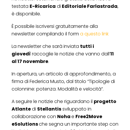
testata
E-Ricarica
di
Editoria
le Farlastrada
,
è disponibile.
È possibile iscriversi gratuitamente alla
newsletter compilando il form
a questo link
La newsletter che sarà inviata
tutti i
giovedì
raccoglie le notizie che vanno dall’
11
al 17 novembre
.
In apertura, un articolo di approfondimento, a
firma di Federica Musto, dal titolo “Tipologie di
colonnine: potenza. Modalità e velocità”.
A seguire le notizie che riguardano il
progetto
Atlante
di
Stellantis
sviluppa
to in
collaborazione con
Noha
e
Free2Move
eSolutions
che segna un importante step con