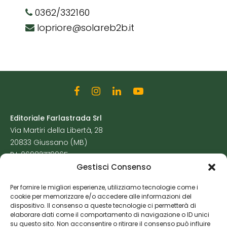
0362/332160
lopriore@solareb2b.it
Editoriale Farlastrada Srl
Via Martiri della Libertà, 28
20833 Giussano (MB)
P.I. 06982770965
Gestisci Consenso
Privacy Policy
Per fornire le migliori esperienze, utilizziamo tecnologie come i
Cookie Policy
cookie per memorizzare e/o accedere alle informazioni del
Risorse Aggiuntive
dispositivo. Il consenso a queste tecnologie ci permetterà di
elaborare dati come il comportamento di navigazione o ID unici
su questo sito. Non acconsentire o ritirare il consenso può influire