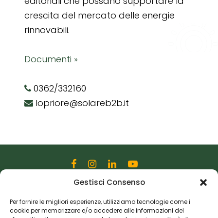
editoriali che possano supportare la
crescita del mercato delle energie
rinnovabili.
Documenti »
0362/332160
lopriore@solareb2b.it
Gestisci Consenso
Editoriale Farlastrada Srl
Via Martiri della Libertà, 28
Per fornire le migliori esperienze, utilizziamo tecnologie come i
cookie per memorizzare e/o accedere alle informazioni del
20833 Giussano (MB)